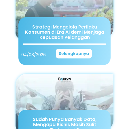
Strategi Mengelola Perilaku
Konsumen di Era AI demi Menjaga
Kepuasan Pelanggan
Selengkapnya
04/08/2026
Sudah Punya Banyak Data,
Mengapa Bisnis Masih Sulit