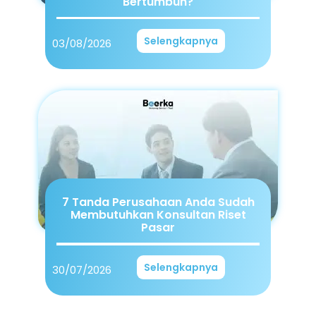
Bertumbuh?
Selengkapnya
03/08/2026
7 Tanda Perusahaan Anda Sudah
Membutuhkan Konsultan Riset
Pasar
Selengkapnya
30/07/2026