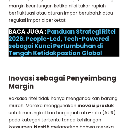
margin keuntungan ketika nilai tukar rupiah
berfluktuasi atau aturan impor berubah.k atau
regulasi impor diperketat.
BACA JUGA :
Panduan Strategi Ritel
2026: People-Led, Tech-Powered
sebagai Kunci Pertumbuhan di
Tengah Ketidakpastian Global
Inovasi sebagai Penyeimbang
Margin
Raksasa ritel tidak hanya mengandalkan barang
murah. Mereka menggunakan
inovasi produk
untuk meningkatkan harga jual rata-rata (AUR)
pada kategori tertentu tanpa kehilangan
konsumen.
Nestlé
melaporkan bahwa mereka