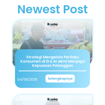
Newest Post
Strategi Mengelola Perilaku
Konsumen di Era AI demi Menjaga
Kepuasan Pelanggan
Selengkapnya
04/08/2026