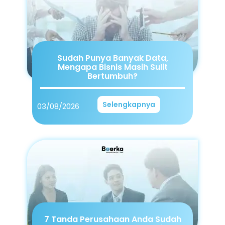
Sudah Punya Banyak Data,
Mengapa Bisnis Masih Sulit
Bertumbuh?
Selengkapnya
03/08/2026
7 Tanda Perusahaan Anda Sudah