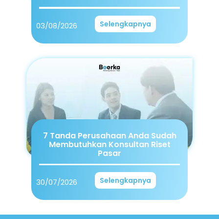
Selengkapnya
03/08/2026
7 Tanda Perusahaan Anda Sudah
Membutuhkan Konsultan Riset
Pasar
Selengkapnya
30/07/2026