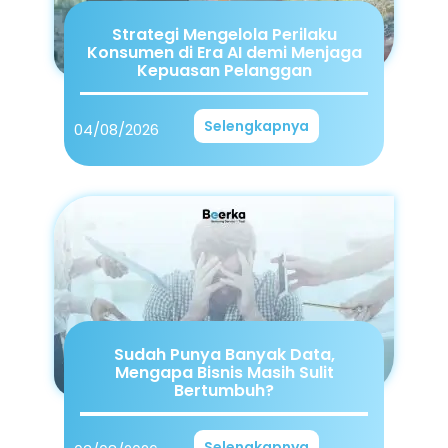
Strategi Mengelola Perilaku
Konsumen di Era AI demi Menjaga
Kepuasan Pelanggan
Selengkapnya
04/08/2026
Sudah Punya Banyak Data,
Mengapa Bisnis Masih Sulit
Bertumbuh?
Selengkapnya