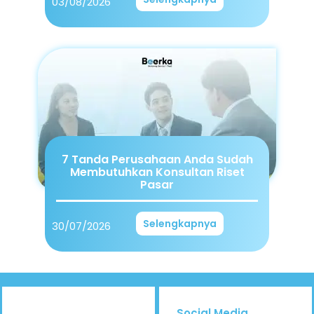
03/08/2026
7 Tanda Perusahaan Anda Sudah
Membutuhkan Konsultan Riset
Pasar
Selengkapnya
30/07/2026
Social Media