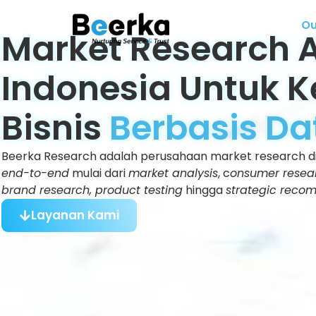
Ou
Market Research 
Indonesia Untuk 
Bisnis
Berbasis Da
Beerka Research adalah perusahaan market research d
end-to-end
mulai dari
market analysis
, c
onsumer resear
brand research, product testing
hingga
strategic reco
Layanan Kami