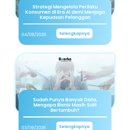
Strategi Mengelola Perilaku
Konsumen di Era AI demi Menjaga
Kepuasan Pelanggan
Selengkapnya
04/08/2026
Sudah Punya Banyak Data,
Mengapa Bisnis Masih Sulit
Bertumbuh?
Selengkapnya
03/08/2026