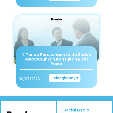
7 Tanda Perusahaan Anda Sudah
Membutuhkan Konsultan Riset
Pasar
Selengkapnya
30/07/2026
Social Media