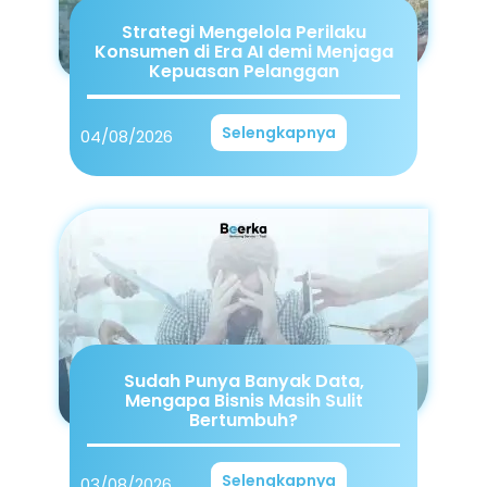
Strategi Mengelola Perilaku
Konsumen di Era AI demi Menjaga
Kepuasan Pelanggan
Selengkapnya
04/08/2026
Sudah Punya Banyak Data,
Mengapa Bisnis Masih Sulit
Bertumbuh?
Selengkapnya
03/08/2026