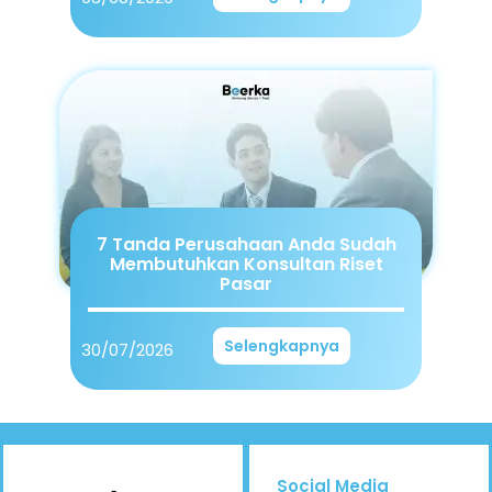
7 Tanda Perusahaan Anda Sudah
Membutuhkan Konsultan Riset
Pasar
Selengkapnya
30/07/2026
Social Media