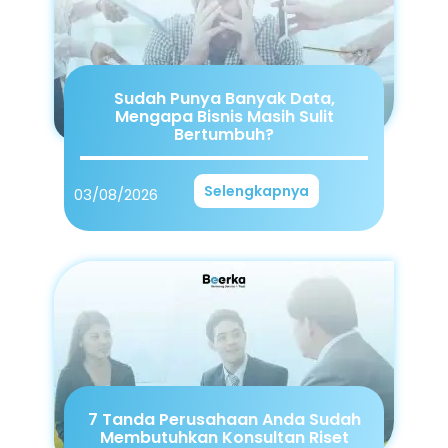
Sudah Punya Banyak Data,
Mengapa Bisnis Masih Sulit
Bertumbuh?
Selengkapnya
03/08/2026
7 Tanda Perusahaan Anda Sudah
Membutuhkan Konsultan Riset