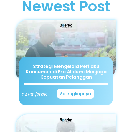
Newest Post
Strategi Mengelola Perilaku
Konsumen di Era AI demi Menjaga
Kepuasan Pelanggan
Selengkapnya
04/08/2026