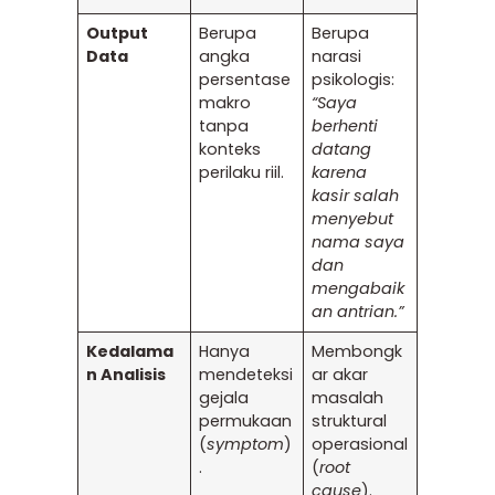
Output
Berupa
Berupa
Data
angka
narasi
persentase
psikologis:
makro
“Saya
tanpa
berhenti
konteks
datang
perilaku riil.
karena
kasir salah
menyebut
nama saya
dan
mengabaik
an antrian.”
Kedalama
Hanya
Membongk
n Analisis
mendeteksi
ar akar
gejala
masalah
permukaan
struktural
(
symptom
)
operasional
.
(
root
cause
).