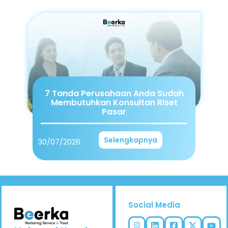
7 Tanda Perusahaan Anda Sudah
Membutuhkan Konsultan Riset
Pasar
Selengkapnya
30/07/2026
Social Media