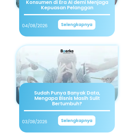
Konsumen di Era AI demi Menjaga
Kepuasan Pelanggan
Selengkapnya
04/08/2026
Sudah Punya Banyak Data,
Mengapa Bisnis Masih Sulit
Bertumbuh?
Selengkapnya
03/08/2026