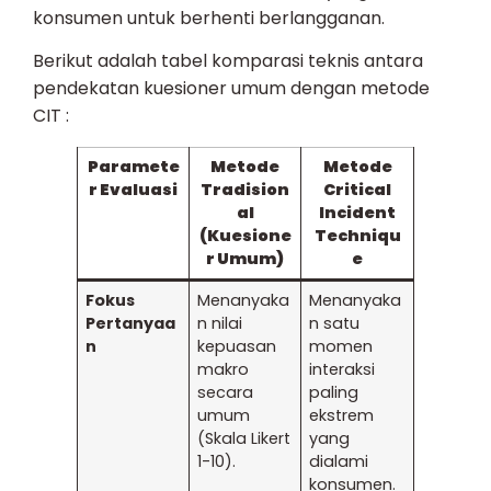
konsumen untuk berhenti berlangganan.
Berikut adalah tabel komparasi teknis antara
pendekatan kuesioner umum dengan metode
CIT :
Paramete
Metode
Metode
r Evaluasi
Tradision
Critical
al
Incident
(Kuesione
Techniqu
r Umum)
e
Fokus
Menanyaka
Menanyaka
Pertanyaa
n nilai
n satu
n
kepuasan
momen
makro
interaksi
secara
paling
umum
ekstrem
(Skala Likert
yang
1-10).
dialami
konsumen.