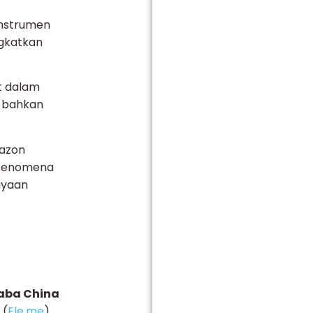
instrumen
ngkatkan
t dalam
n bahkan
mazon
 Fenomena
ayaan
aba China
 (
Ele.me
)