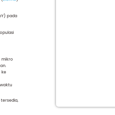
oY) pada
opulasi
 mikro
an.
 ke
 waktu
tersedia,