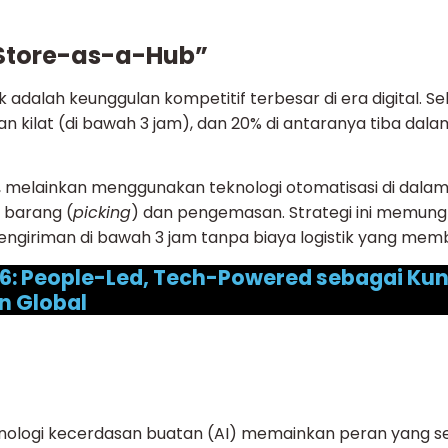
 “Store-as-a-Hub”
 adalah keunggulan kompetitif terbesar di era digital. Se
nan kilat (di bawah 3 jam), dan 20% di antaranya tiba dal
melainkan menggunakan teknologi otomatisasi di dalam
 barang (
picking
) dan pengemasan. Strategi ini memung
ngiriman di bawah 3 jam tanpa biaya logistik yang mem
26: People-Led, Tech-Powered sebagai Kun
n Global
eknologi kecerdasan buatan (AI) memainkan peran yang 