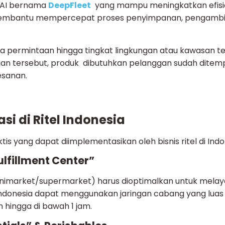
 AI bernama
DeepFleet
yang mampu meningkatkan efisi
ni membantu mempercepat proses penyimpanan, pengambi
pola permintaan hingga tingkat lingkungan atau kawasan t
n tersebut, produk dibutuhkan pelanggan sudah ditemp
esanan.
i di Ritel Indonesia
ktis yang dapat diimplementasikan oleh bisnis ritel di Indo
ulfillment Center”
(minimarket/supermarket) harus dioptimalkan untuk melay
 Indonesia dapat menggunakan jaringan cabang yang luas
hingga di bawah 1 jam.