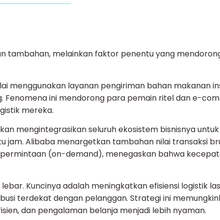
nan tambahan, melainkan faktor penentu yang mendorong 
lai menggunakan layanan pengiriman bahan makanan in
ing. Fenomena ini mendorong para pemain ritel dan e-c
gistik mereka.
an mengintegrasikan seluruh ekosistem bisnisnya untuk
u jam. Alibaba menargetkan tambahan nilai transaksi b
asis permintaan (on-demand), menegaskan bahwa kecepata
 lebar. Kuncinya adalah meningkatkan efisiensi logistik la
ibusi terdekat dengan pelanggan. Strategi ini memungki
fisien, dan pengalaman belanja menjadi lebih nyaman.