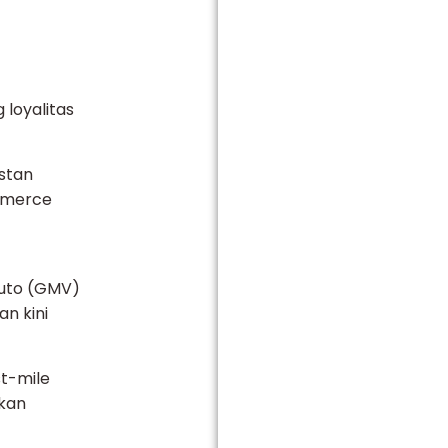
loyalitas
stan
ommerce
ruto (GMV)
n kini
st-mile
nkan