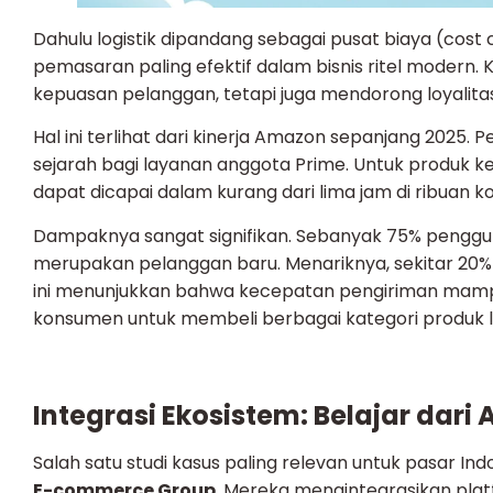
Dahulu logistik dipandang sebagai pusat biaya (cost 
pemasaran paling efektif dalam bisnis ritel modern
kepuasan pelanggan, tetapi juga mendorong loyalita
Hal ini terlihat dari kinerja Amazon sepanjang 2025
sejarah bagi layanan anggota Prime. Untuk produk 
dapat dicapai dalam kurang dari lima jam di ribuan ko
Dampaknya sangat signifikan. Sebanyak 75% penggu
merupakan pelanggan baru. Menariknya, sekitar 20
ini menunjukkan bahwa kecepatan pengiriman mamp
konsumen untuk membeli berbagai kategori produk l
Integrasi Ekosistem: Belajar dari 
Salah satu studi kasus paling relevan untuk pasar I
E-commerce Group
. Mereka mengintegrasikan plat