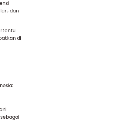
ensi
lan, dan
ertentu
atkan di
nesia:
ani
 sebagai