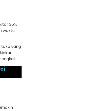
kitar 35%
am waktu
 toko yang
kinkan
bengkak.
ci
semakin