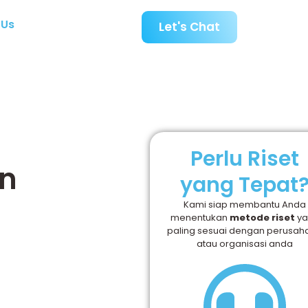
 Us
Let's Chat
Perlu Riset
an
yang Tepat
Kami siap membantu Anda
menentukan
metode riset
ya
paling sesuai dengan perusah
atau organisasi anda