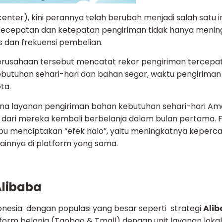
center), kini perannya telah berubah menjadi salah satu 
. Kecepatan dan ketepatan pengiriman tidak hanya meni
s dan frekuensi pembelian.
. Perusahaan tersebut mencatat rekor pengiriman tercepa
kebutuhan sehari-hari dan bahan segar, waktu pengirima
ta.
na layanan pengiriman bahan kebutuhan sehari-hari A
% dari mereka kembali berbelanja dalam bulan pertama.
u menciptakan “efek halo”, yaitu meningkatnya keperc
ainnya di platform yang sama.
Alibaba
ndonesia dengan populasi yang besar seperti strategi
Alib
form belanja (Taobao & Tmall) dengan unit layanan lokal