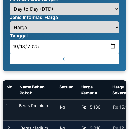
Jenis Informasi Harga
Tanggal
←
No
Nama Bahan
Satuan
Harga
Harga
Pokok
Kemarin
Sekaran
1
Beras Premium
kg
Rp 15.186
Rp 15.1
2
Beras Medium
kg
Rp 12.318
Rp 12.3